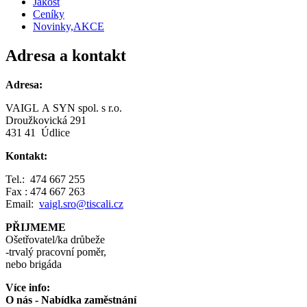
Jakost
Ceníky
Novinky,AKCE
Adresa a kontakt
Adresa:
VAIGL A SYN spol. s r.o.
Droužkovická 291
431 41 Údlice
Kontakt:
Tel.: 474 667 255
Fax : 474 667 263
Email:
vaigl.sro@tiscali.cz
PŘIJMEME
Ošetřovatel/ka drůbeže
-trvalý pracovní poměr,
nebo brigáda
Více info:
O nás - Nabídka zaměstnání