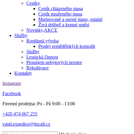
Ceníky
Ceník chlazeného masa
Ceník mraženého masa
Marinované a uzené maso, ostatní
Živá drůbež a krmné směsi
Novinky,AKCE
Služby
Rostlinná výroba
Prodej zemědělských komodit
Služby
Lesnická činnost
Pronájem nebytových prostor
Rekultivace
Kontakty
Instagram
Facebook
Firemní prodejna: Po - Pá 9:00 - 13:00
+420 474 667 255
vaigl.expedice@tiscali.cz