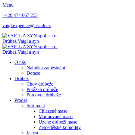
Menu
+420 474 667 255
vaigl.expedice@tiscali.cz
Drůbež Vaigl a syn
Drůbež Vaigl a syn
O nás
Nabídka zaměstnání
Dotace
Drůbež
Chov drůbeže
Porážka drůbeže
Porcovna drůbeže
Prodej
Sortiment
Chlazené maso
Marinované maso
Uzené drůbeží maso
Zemědělské komodity
Jakost