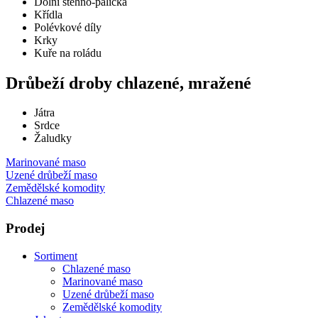
Dolní stehno-palička
Křídla
Polévkové díly
Krky
Kuře na roládu
Drůbeží droby chlazené, mražené
Játra
Srdce
Žaludky
Marinované maso
Uzené drůbeží maso
Zemědělské komodity
Chlazené maso
Prodej
Sortiment
Chlazené maso
Marinované maso
Uzené drůbeží maso
Zemědělské komodity