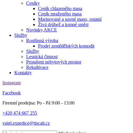
Ceníky
Ceník chlazeného masa
Ceník mraženého masa
Marinované a uzené maso, ostatní
Živá drůbež a krmné směsi
Novinky,AKCE
Služby
Rostlinná výroba
Prodej zemědělských komodit
Služby
Lesnická činnost
Pronájem nebytových prostor
Rekultivace
Kontakty
Instagram
Facebook
Firemní prodejna: Po - Pá 9:00 - 13:00
+420 474 667 255
vaigl.expedice@tiscali.cz