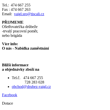
Tel.: 474 667 255
Fax : 474 667 263
Email:
vaigl.sro@tiscali.cz
PŘIJMEME
Ošetřovatel/ka drůbeže
-trvalý pracovní poměr,
nebo brigáda
Více info:
O nás - Nabídka zaměstnání
Bližší informace
a objednávky zboží na
Tel.č. 474 667 255
728 283 028
obchod@drubez-vaigl.cz
Facebook
Dotace