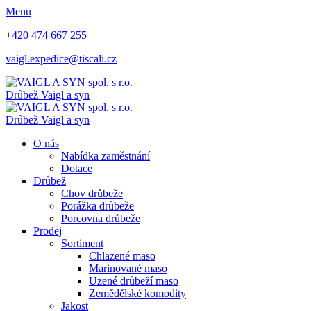
Menu
+420 474 667 255
vaigl.expedice@tiscali.cz
Drůbež Vaigl a syn
Drůbež Vaigl a syn
O nás
Nabídka zaměstnání
Dotace
Drůbež
Chov drůbeže
Porážka drůbeže
Porcovna drůbeže
Prodej
Sortiment
Chlazené maso
Marinované maso
Uzené drůbeží maso
Zemědělské komodity
Jakost