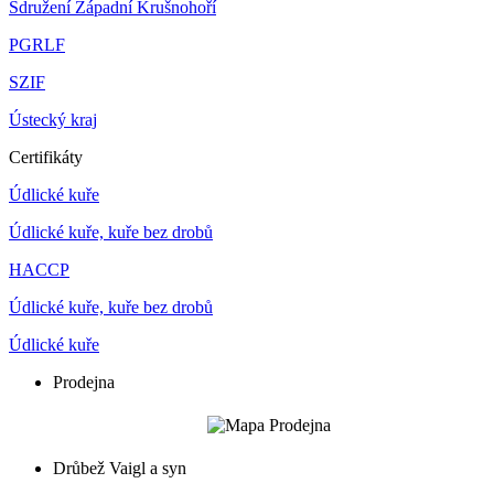
Sdružení Západní Krušnohoří
PGRLF
SZIF
Ústecký kraj
Certifikáty
Údlické kuře
Údlické kuře, kuře bez drobů
HACCP
Údlické kuře, kuře bez drobů
Údlické kuře
Prodejna
Drůbež Vaigl a syn